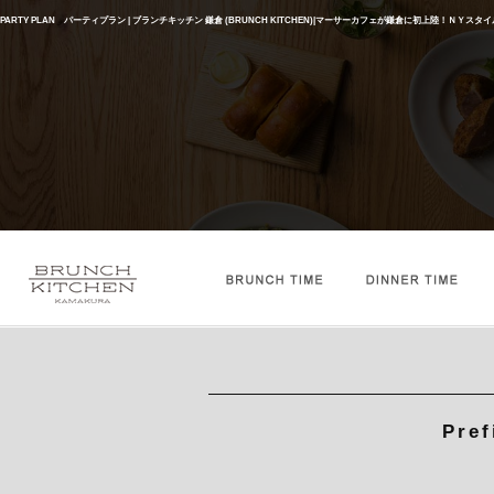
PARTY PLAN パーティプラン | ブランチキッチン 鎌倉 (BRUNCH KITCHEN)|マーサーカフェが鎌倉に初上陸！ＮＹス
Pref