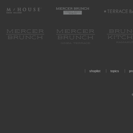
shoplist
topics
pro